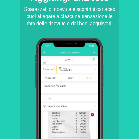
Sbarazzati di ricevute e scontrini cartacei:
puoi allegare a ciascuna transazione le
foto delle ricevute o dei beni acquistati.